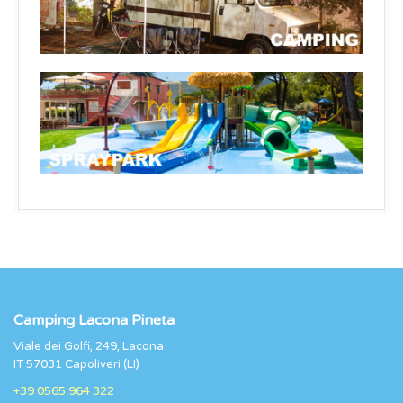
Camping Lacona Pineta
Viale dei Golfi, 249, Lacona
IT 57031 Capoliveri (LI)
+39 0565 964 322