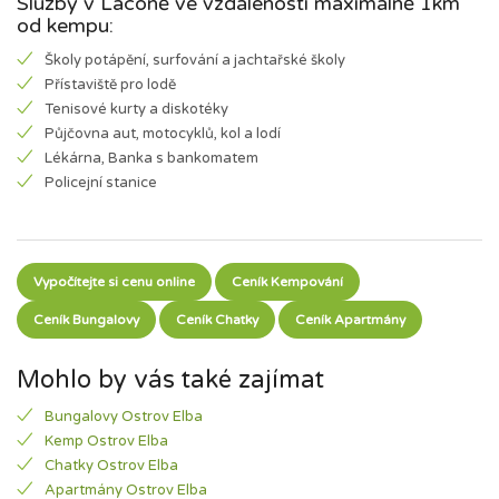
Služby v Laconě ve vzdálenosti maximálně 1km
od kempu:
Školy potápění, surfování a jachtařské školy
Přístaviště pro lodě
Tenisové kurty a diskotéky
Půjčovna aut, motocyklů, kol a lodí
Lékárna, Banka s bankomatem
Policejní stanice
Vypočítejte si cenu online
Ceník Kempování
Ceník Bungalovy
Ceník Chatky
Ceník Apartmány
Mohlo by vás také zajímat
Bungalovy Ostrov Elba
Kemp Ostrov Elba
Chatky Ostrov Elba
Apartmány Ostrov Elba