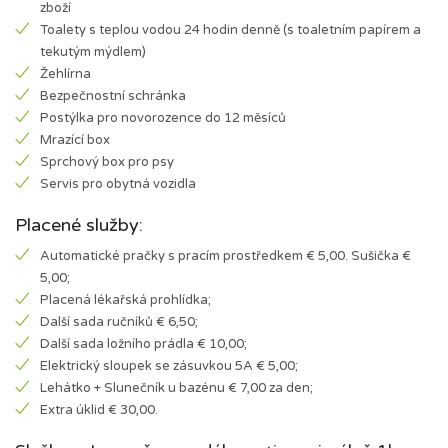
zboží
Toalety s teplou vodou 24 hodin denně (s toaletním papírem a
tekutým mýdlem)
Žehlírna
Bezpečnostní schránka
Postýlka pro novorozence do 12 měsíců
Mrazící box
Sprchový box pro psy
Servis pro obytná vozidla
Placené služby:
Automatické pračky s pracím prostředkem € 5,00. Sušička €
5,00;
Placená lékařská prohlídka;
Další sada ručníků € 6,50;
Další sada ložního prádla € 10,00;
Elektrický sloupek se zásuvkou 5A € 5,00;
Lehátko + Slunečník u bazénu € 7,00 za den;
Extra úklid € 30,00.