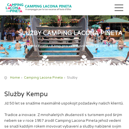
SLUŽBY CAMPING LACONA PINETA
Camping Lacona Pineta - Kemp pro vaši dovolenou na ostrově Elba
Home
Camping Lacona Pineta
Služby
Služby Kempu
Již 50 let se snažíme maximálně uspokojit požadavky našich klientů.
Tradice a inovace. Z mnohaletých zkušeností s turismem pod širým
nebem se v roce 1957 zrodil Camping Lacona Pineta jehož vedení
se snaží každým rokem inovovat vybavení a služby nabízené svým